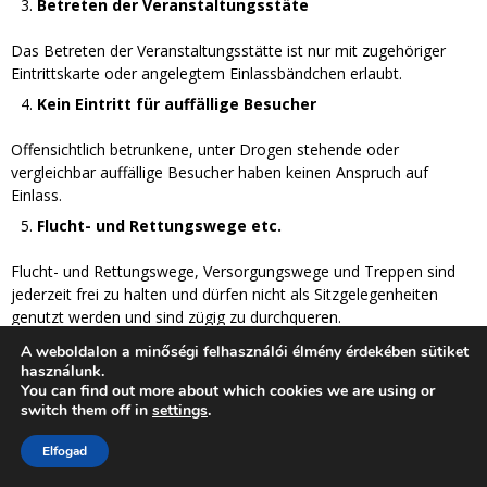
Betreten der Veranstaltungsstäte
Das Betreten der Veranstaltungsstätte ist nur mit zugehöriger
Eintrittskarte oder angelegtem Einlassbändchen erlaubt.
Kein Eintritt für auffällige Besucher
Offensichtlich betrunkene, unter Drogen stehende oder
vergleichbar auffällige Besucher haben keinen Anspruch auf
Einlass.
Flucht- und Rettungswege etc.
Flucht- und Rettungswege, Versorgungswege und Treppen sind
jederzeit frei zu halten und dürfen nicht als Sitzgelegenheiten
genutzt werden und sind zügig zu durchqueren.
Verbot von Tieren
A weboldalon a minőségi felhasználói élmény érdekében sütiket
használunk.
You can find out more about which cookies we are using or
Das Mitführen von Tieren in der Spielstätte ist nicht erlaubt.
switch them off in
settings
.
Ausschluss von der Veranstaltung
Elfogad
Die Nichtbefolgung der Hausordnung kann zu einem vollständigen