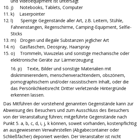
und Videoequipment ist untersagt
j) Notebooks, Tablets, Computer
k) Laserpointer
l) Sperrige Gegenstände aller Art, z.B. Leitern, Stühle,
Fahnenstangen, Regenschirme, Camping-Equipment, Selfie-
Sticks
m) Drogen und illegale Substanzen jeglicher Art
n) Gasflaschen, Deospray, Haarspray
o) Trommeln, Vuvuzelas und sonstige mechanische oder
elektronische Geräte zur Lärmerzeugung
16. p) Texte, Bilder und sonstige Materialien mit
diskriminierendem, menschenverachtendem, obszönem,
pornographischem und/oder rassistischem Inhalt, oder die
das Persönlichkeitsrecht Dritter verletzende Hintergründe
erkennen lassen.
Das Mitführen der vorstehend genannten Gegenstände kann zur
Abweisung des Besuchers und zum Ausschluss des Besuchers
von der Veranstaltung führen; mitgeführte Gegenstände nach
Punkt 5. a, b, c, d, i, j, k können, soweit vorhanden, kostenpflichtig
an ausgewiesenen Verwahrstellen (Abgabecontainer oder
Schließfächer) deponiert werden. Der Veranstalter ist nicht