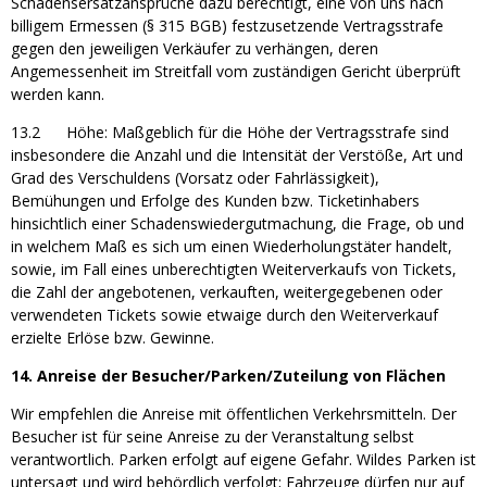
Schadensersatzansprüche dazu berechtigt, eine von uns nach
billigem Ermessen (§ 315 BGB) festzusetzende Vertragsstrafe
gegen den jeweiligen Verkäufer zu verhängen, deren
Angemessenheit im Streitfall vom zuständigen Gericht überprüft
werden kann.
13.2 Höhe: Maßgeblich für die Höhe der Vertragsstrafe sind
insbesondere die Anzahl und die Intensität der Verstöße, Art und
Grad des Verschuldens (Vorsatz oder Fahrlässigkeit),
Bemühungen und Erfolge des Kunden bzw. Ticketinhabers
hinsichtlich einer Schadenswiedergutmachung, die Frage, ob und
in welchem Maß es sich um einen Wiederholungstäter handelt,
sowie, im Fall eines unberechtigten Weiterverkaufs von Tickets,
die Zahl der angebotenen, verkauften, weitergegebenen oder
verwendeten Tickets sowie etwaige durch den Weiterverkauf
erzielte Erlöse bzw. Gewinne.
14. Anreise der Besucher/Parken/Zuteilung von Flächen
Wir empfehlen die Anreise mit öffentlichen Verkehrsmitteln. Der
Besucher ist für seine Anreise zu der Veranstaltung selbst
verantwortlich. Parken erfolgt auf eigene Gefahr. Wildes Parken ist
untersagt und wird behördlich verfolgt; Fahrzeuge dürfen nur auf