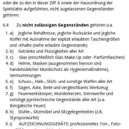
oder die zu den in dieser Ziff. 6 sowie der Hausordnung der
Spielstätte aufgeführten, nicht zugelassenen Gegenständen
gehören.
6.4 Zu
nicht zulässigen Gegenständen
gehören u.a.
a) Jegliche Behältnisse, jegliche Rucksäcke und jegliche
Koffer mit Ausnahme der explizit erlaubten Taschengrößen
und -inhalte (siehe erlaubte Gegenstände)
b) Getränke und Flüssigkeiten aller Art
c) Glas (einschließlich Glas-Make-Up oder -Parfümflaschen)
d) Helme, Masken (ausgenommen hiervon sind
handelsüblicher Mundschutz als Hygienemaßnahme),
Vermummungen
e) Schuss-, Hieb-, Stich- und sonstige Waffen aller Art
f) Sägen, Äxte, Beile und vergleichbares Werkzeug
g) Feuerwerkskörper, Wunderkerzen, Sternwerfer und
sonstige pyrotechnische Gegenstände aller Art (u.a.
Bengalische Feuer)
h) Stühle-, Sitzmöbel und Sitzgelegenheiten (z.B.
Styroporwürfel)
i) AUFZEICHNUNGSGERÄTE: professionelles Ton-, Foto-