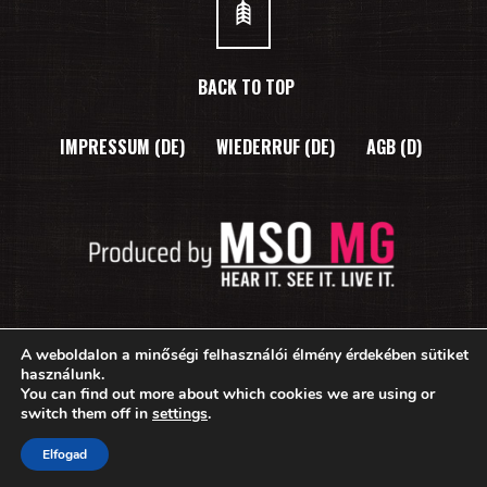
BACK TO TOP
IMPRESSUM (DE)
WIEDERRUF (DE)
AGB (D)
A weboldalon a minőségi felhasználói élmény érdekében sütiket
használunk.
Copyright 2025 © Münchner Session Orchester
You can find out more about which cookies we are using or
Redesigned by
MSO



switch them off in
settings
.
Elfogad